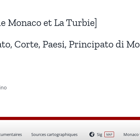
de Monaco et La Turbie]
to, Corte, Paesi, Principato di Mo
rino
cumentaires
Sources cartographiques
Sig
Monaco v
MAP