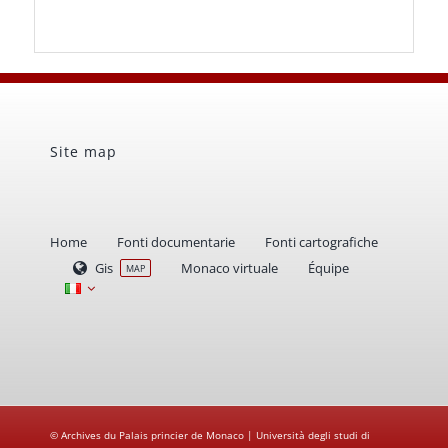
Site map
Home
Fonti documentarie
Fonti cartografiche
Gis
Monaco virtuale
Équipe
MAP
© Archives du Palais princier de Monaco | Università degli studi di